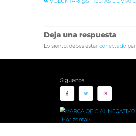
VOLUNTARI@S FIESTAS DE VIATO
Deja una respuesta
Lo siento, debes estar
conectado
par
Siguenos