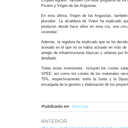
Empleo Agrario. También con este programa se va a 
Pizarro y Virgen de las Angustias.
En esta última, Virgen de las Angustias, tambié
pluviales. La alcaldesa de Viator ha explicado q
producen desde hace años en esta vía, una circ
viviendas”.
Además, la regidora ha explicado que se ha decido i
acerado en el que no se había actuado en más de 
arreglo de infraestructuras básicas y urbanas por
detallado.
Todas estas inversiones incluyen los costes sala
SPEE; así como los costes de los materiales nece
75%, respectivamente, entre la Junta y la Diput
encargada de la gestión y elaboración de los proyec
Publicado en
Noticias
ANTERIOR