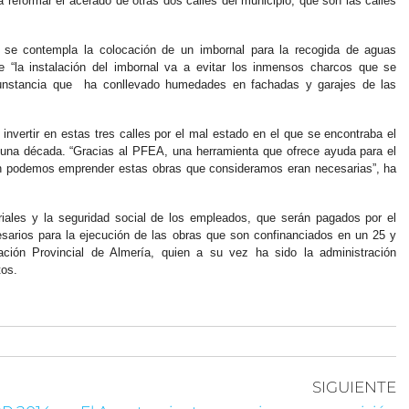
reformar el acerado de otras dos calles del municipio, que son las calles
n se contempla la colocación de un imbornal para la recogida de aguas
ue “la instalación del imbornal va a evitar los inmensos charcos que se
unstancia que ha conllevado humedades en fachadas y garajes de las
nvertir en estas tres calles por el mal estado en el que se encontraba el
una década. “Gracias al PFEA, una herramienta que ofrece ayuda para el
 fin podemos emprender estas obras que consideramos eran necesarias”, ha
riales y la seguridad social de los empleados, que serán pagados por el
sarios para la ejecución de las obras que son confinanciados en un 25 y
ación Provincial de Almería, quien a su vez ha sido la administración
tos.
SIGUIENTE