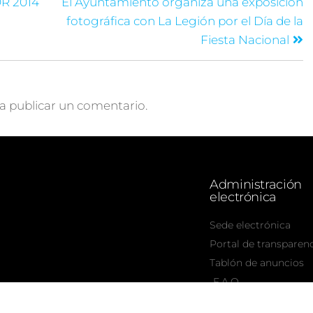
R 2014
El Ayuntamiento organiza una exposición
fotográfica con La Legión por el Día de la
Fiesta Nacional
a publicar un comentario.
Administración
electrónica
Sede electrónica
Portal de transparen
Tablón de anuncios
F.A.Q.
8/6/2026 - 11:21:6