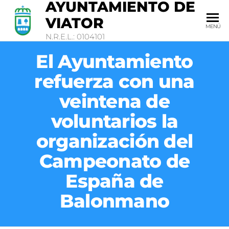
AYUNTAMIENTO DE
VIATOR
MENÚ
N.R.E.L.: 0104101
El Ayuntamiento
refuerza con una
veintena de
voluntarios la
organización del
Campeonato de
España de
Balonmano