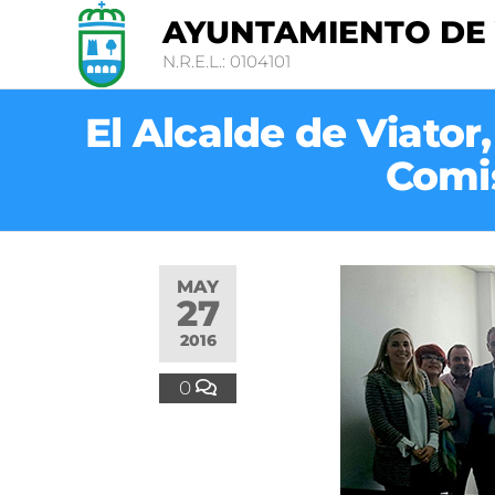
AYUNTAMIENTO DE
N.R.E.L.: 0104101
El Alcalde de Viator
Comi
MAY
27
2016
0