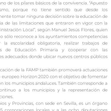
no de los pilares básicos de la convivencia. “Apuesto
ismo, porque no tiene sentido que desde los
nte tomar ninguna decisión sobre la educación de
a de las limitaciones que entraron en vigor con la
nistración Local”, según Manuel Jesús Flores, quien
do sólo reconoce a los ayuntamientos competencias
 la escolaridad obligatoria, realizar trabajos de
os de Educación Primaria y cooperar con las
res adecuados donde ubicar nuevos centros públicos
ducación de la FAMP también promoverá actuaciones
 europeo Horizon 2020 con el objetivo de fomentar
 en los municipios andaluces. También corresponde a
ontinuo a los municipios y la representación de
ciones.
os y Provincias, con sede en Sevilla, es un órgano
65 corporaciones locales y a las ocho diputaciones