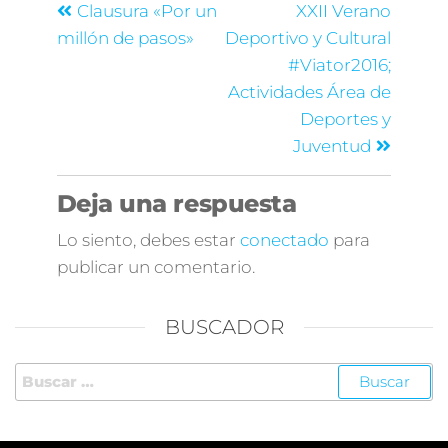
Clausura «Por un
XXII Verano
millón de pasos»
Deportivo y Cultural
#Viator2016;
Actividades Área de
Deportes y
Juventud
Deja una respuesta
Lo siento, debes estar
conectado
para
publicar un comentario.
BUSCADOR