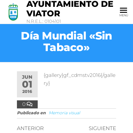
AYUNTAMIENTO DE
VIATOR
MENÚ
N.R.E.L.: 0104101
Día Mundial «Sin
Tabaco»
{gallery}gf_cdmstv2016{/galle
JUN
01
ry}
2016
0
Publicado en
Memoria visual
ANTERIOR
SIGUIENTE