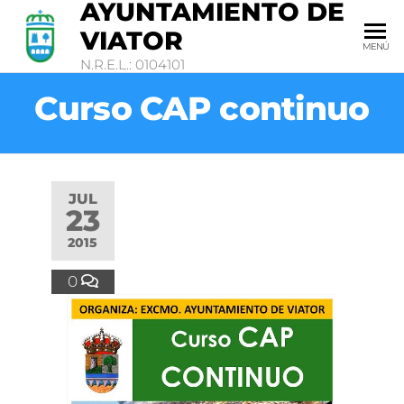
AYUNTAMIENTO DE
VIATOR
MENÚ
N.R.E.L.: 0104101
Curso CAP continuo
JUL
23
2015
0