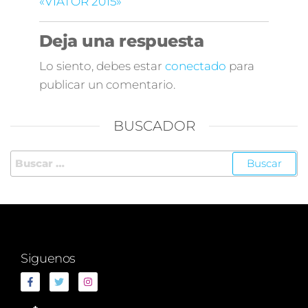
«VIATOR 2015»
Deja una respuesta
Lo siento, debes estar
conectado
para
publicar un comentario.
BUSCADOR
Siguenos