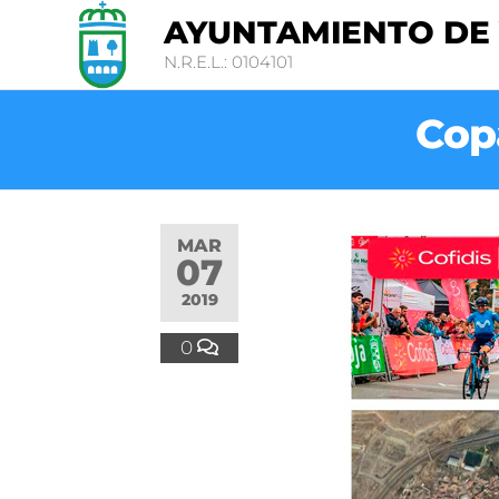
AYUNTAMIENTO DE
N.R.E.L.: 0104101
Cop
MAR
07
2019
0