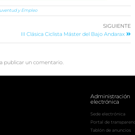
 Juventud y Empleo
SIGUIENTE
III Clásica Ciclista Máster del Bajo Andarax
a publicar un comentario.
Administración
electrónica
Sede electrónica
Portal de transparen
Tablón de anuncios