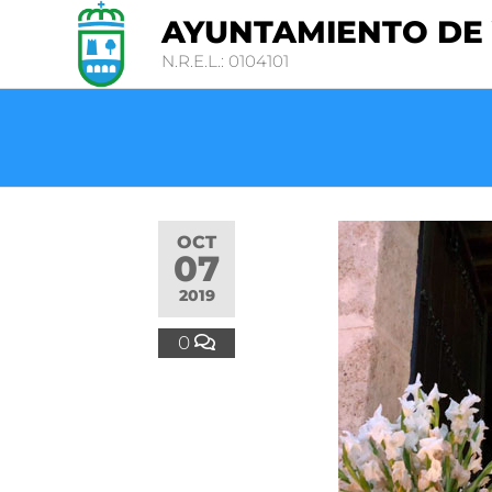
AYUNTAMIENTO DE
N.R.E.L.: 0104101
OCT
07
2019
0