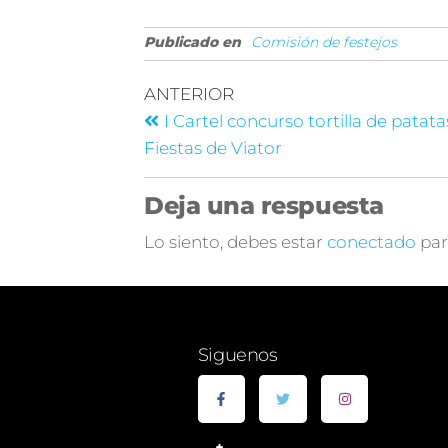
Publicado en
Comisión de festejos
ANTERIOR
I Cartel concurso tortilla de patata
Fiestas de Viator
Deja una respuesta
Lo siento, debes estar
conectado
par
Siguenos