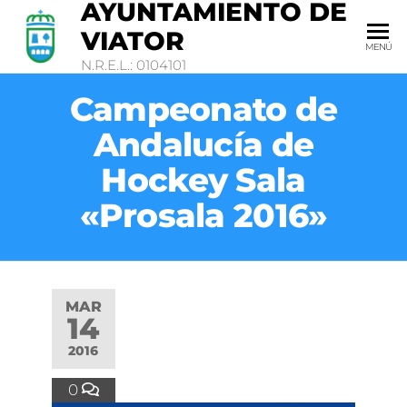
AYUNTAMIENTO DE
VIATOR
MENÚ
N.R.E.L.: 0104101
Campeonato de
Andalucía de
Hockey Sala
«Prosala 2016»
MAR
14
2016
0