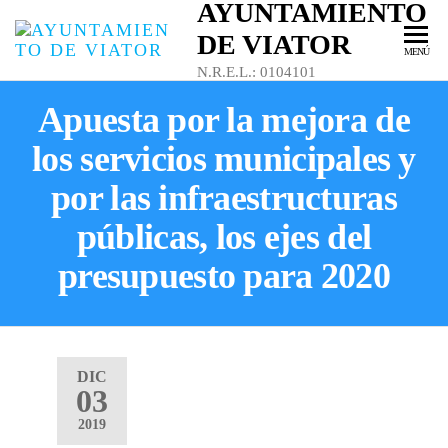
AYUNTAMIENTO
DE VIATOR
MENÚ
N.R.E.L.: 0104101
Apuesta por la mejora de
los servicios municipales y
por las infraestructuras
públicas, los ejes del
presupuesto para 2020
DIC
03
2019