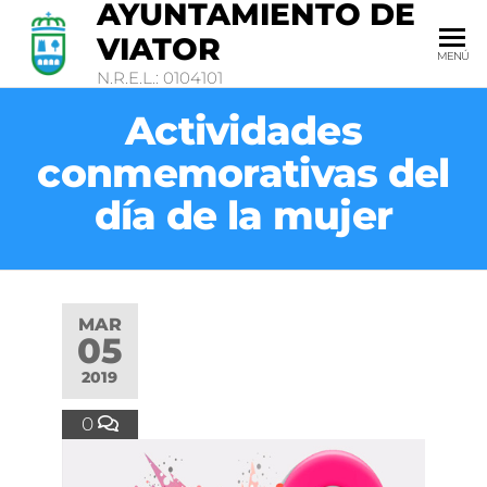
AYUNTAMIENTO DE
VIATOR
MENÚ
N.R.E.L.: 0104101
Actividades
conmemorativas del
día de la mujer
MAR
05
2019
0