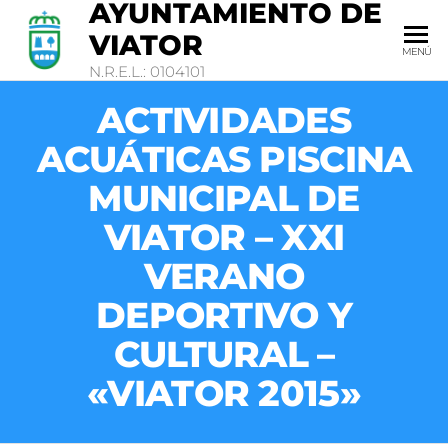
AYUNTAMIENTO DE
VIATOR
MENÚ
N.R.E.L.: 0104101
ACTIVIDADES
ACUÁTICAS PISCINA
MUNICIPAL DE
VIATOR – XXI
VERANO
DEPORTIVO Y
CULTURAL –
«VIATOR 2015»