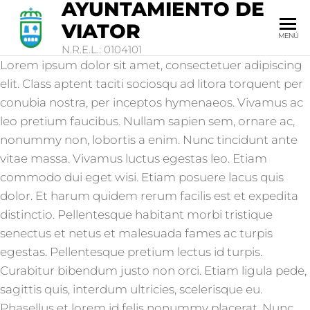
AYUNTAMIENTO DE
VIATOR
MENÚ
N.R.E.L.: 0104101
Lorem ipsum dolor sit amet, consectetuer adipiscing
elit. Class aptent taciti sociosqu ad litora torquent per
conubia nostra, per inceptos hymenaeos. Vivamus ac
leo pretium faucibus. Nullam sapien sem, ornare ac,
nonummy non, lobortis a enim. Nunc tincidunt ante
vitae massa. Vivamus luctus egestas leo. Etiam
commodo dui eget wisi. Etiam posuere lacus quis
dolor. Et harum quidem rerum facilis est et expedita
distinctio. Pellentesque habitant morbi tristique
senectus et netus et malesuada fames ac turpis
egestas. Pellentesque pretium lectus id turpis.
Curabitur bibendum justo non orci. Etiam ligula pede,
sagittis quis, interdum ultricies, scelerisque eu.
Phasellus et lorem id felis nonummy placerat. Nunc