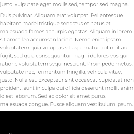
justo, vulputate eget mollis sed, tempor sed magna.
Duis pulvinar. Aliquam erat volutpat. Pellentesque
habitant morbi tristique senectus et netus et
malesuada fames ac turpis egestas. Aliquam in lorem
sit amet leo accumsan lacinia. Nemo enim ipsam
voluptatem quia voluptas sit aspernatur aut odit aut
fugit, sed quia consequuntur magni dolores eos qui
ratione voluptatem sequi nesciunt. Proin pede metus,
vulputate nec, fermentum fringilla, vehicula vitae,
justo. Nulla est. Excepteur sint occaecat cupidatat non
proident, sunt in culpa qui officia deserunt mollit anim
id est laborum. Sed ac dolor sit amet purus
malesuada congue. Fusce aliquam vestibulum ipsum.