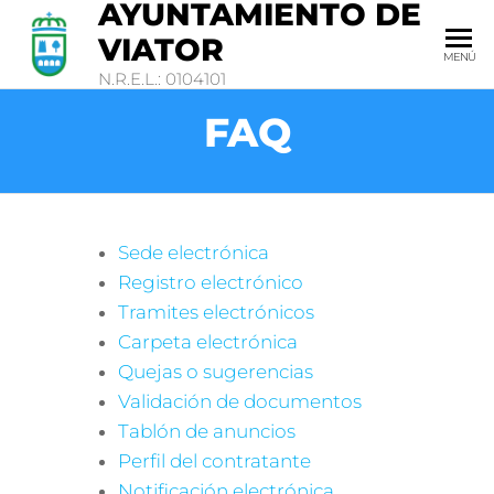
AYUNTAMIENTO DE
VIATOR
MENÚ
N.R.E.L.: 0104101
FAQ
Sede electrónica
Registro electrónico
Tramites electrónicos
Carpeta electrónica
Quejas o sugerencias
Validación de documentos
Tablón de anuncios
Perfil del contratante
Notificación electrónica